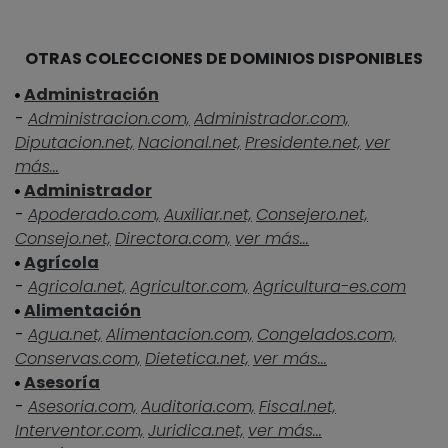
OTRAS COLECCIONES DE DOMINIOS DISPONIBLES
Administración
-
Administracion.com,
Administrador.com,
Diputacion.net,
Nacional.net,
Presidente.net,
ver
más...
Administrador
-
Apoderado.com,
Auxiliar.net,
Consejero.net,
Consejo.net,
Directora.com,
ver más...
Agrícola
-
Agricola.net,
Agricultor.com,
Agricultura-es.com
Alimentación
-
Agua.net,
Alimentacion.com,
Congelados.com,
Conservas.com,
Dietetica.net,
ver más...
Asesoría
-
Asesoria.com,
Auditoria.com,
Fiscal.net,
Interventor.com,
Juridica.net,
ver más...