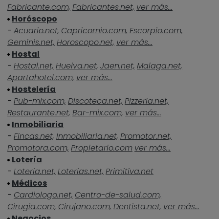
Fabricante.com,
Fabricantes.net,
ver más...
Horóscopo
-
Acuario.net,
Capricornio.com,
Escorpio.com,
Geminis.net,
Horoscopo.net,
ver más...
Hostal
-
Hostal.net,
Huelva.net,
Jaen.net,
Malaga.net,
Apartahotel.com,
ver más...
Hostelería
-
Pub-mix.com,
Discoteca.net,
Pizzeria.net,
Restaurante.net,
Bar-mix.com,
ver más...
Inmobiliaria
-
Fincas.net,
Inmobiliaria.net,
Promotor.net,
Promotora.com,
Propietario.com
ver más...
Lotería
-
Loteria.net,
Loterias.net,
Primitiva.net
Médicos
-
Cardiologo.net,
Centro-de-salud.com,
Cirugia.com,
Cirujano.com,
Dentista.net,
ver más...
Negocios