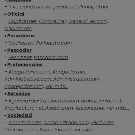
-
Inversiones.net,
Negocios.net,
Principal.net
Oficial
-
Capitan.net,
Coronel.net,
General-es.com,
Oficial.com
Periodista
-
Medios.net,
Periodista.com
Pescador
-
Pesca.net,
Pescador.com
Profesionales
-
Abogado-es.com,
Abogados.net,
Administrativa.com,
Administrativo.com,
Aparejador.com,
ver más...
Servicios
-
Agencia-de-transportes.com,
Ambulancias.net,
Arquitectura.net,
Asesor.com,
Asesores.net,
ver más...
Sociedad
-
Anonima.com,
Comanditaria.com,
Filial.com,
Limitada.com,
Sociedad.net,
ver más...